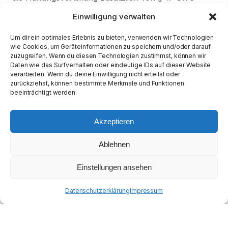
abhängen. Für Geschädigte ist daneben wichtig, dass
Einwilligung verwalten
Ansprüche unter bestimmten Voraussetzungen
direkt gegen den Haftpflichtversicherer geltend
Um dir ein optimales Erlebnis zu bieten, verwenden wir Technologien
wie Cookies, um Geräteinformationen zu speichern und/oder darauf
gemacht werden können.
zuzugreifen. Wenn du diesen Technologien zustimmst, können wir
Daten wie das Surfverhalten oder eindeutige IDs auf dieser Website
Ein Gutachten kann in diesem Zusammenhang
verarbeiten. Wenn du deine Einwilligung nicht erteilst oder
hilfreich sein, weil es den Schaden nicht nur grob
zurückziehst, können bestimmte Merkmale und Funktionen
beeinträchtigt werden.
beschreibt, sondern strukturiert dokumentiert. Das
kann für die Regulierung deshalb relevant sein, weil
der Schaden später nachvollziehbar belegt werden
Akzeptieren
muss. Der Bundesgerichtshof hat 2024 erneut
Ablehnen
betont, dass dem Geschädigten dem Grunde nach
ein Anspruch auf Ersatz der Kosten eines
Einstellungen ansehen
eingeholten Sachverständigengutachtens zustehen
kann, wenn dieses zur Schadenfeststellung
Datenschutzerklärung
Impressum
erforderlich war.